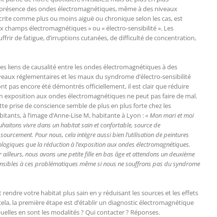
niprésence des ondes électromagnétiques, même à des niveaux
écrite comme plus ou moins aiguë ou chronique selon les cas, est
champs électromagnétiques » ou « électro-sensibilité ». Les
frir de fatigue, d’irruptions cutanées, de difficulté de concentration,
 les liens de causalité entre les ondes électromagnétiques à des
veaux réglementaires et les maux du syndrome d’électro-sensibilité
ont pas encore été démontrés officiellement, il est clair que réduire
n exposition aux ondes électromagnétiques ne peut pas faire de mal.
tte prise de conscience semble de plus en plus forte chez les
bitants, à l’image d’Anne-Lise M, habitante à Lyon :
« Mon mari et moi
uhaitons vivre dans un habitat sain et confortable, source de
sourcement. Pour nous, cela intègre aussi bien l’utilisation de peintures
ologiques que la réduction à l’exposition aux ondes électromagnétiques.
 ailleurs, nous avons une petite fille en bas âge et attendons un deuxième
sensibles à ces problématiques même si nous ne souffrons pas du syndrome
rendre votre habitat plus sain en y réduisant les sources et les effets
la, la première étape est d’établir un diagnostic électromagnétique
uelles en sont les modalités ? Qui contacter ? Réponses.