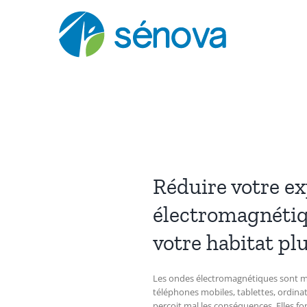
Passer
au
contenu
Réduire votre e
électromagnétiq
votre habitat plu
Les ondes électromagnétiques sont main
téléphones mobiles, tablettes, ordinat
perçoit mal les conséquences. Elles fon