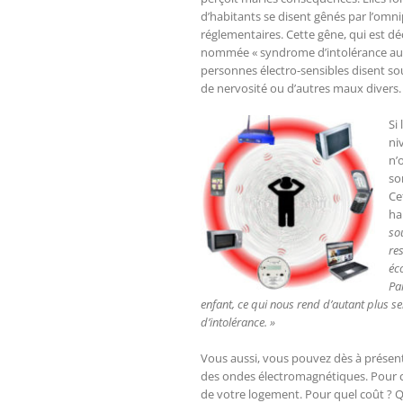
d’habitants se disent gênés par l’om
réglementaires. Cette gêne, qui est d
nommée « syndrome d’intolérance aux 
personnes électro-sensibles disent souf
de nervosité ou d’autres maux divers.
Si
ni
n’
so
Ce
ha
so
res
éc
Par
enfant, ce qui nous rend d’autant plus 
d’intolérance. »
Vous aussi, vous pouvez dès à présent 
des ondes électromagnétiques. Pour ce
de votre logement. Pour quel coût ? Q