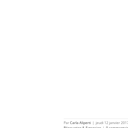
Par
Carla Aliperti
|
jeudi 12 janvier 201
Rénovation & Extension
|
0 commentai