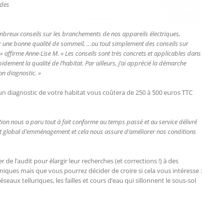
ndes
ombreux conseils sur les branchements de nos appareils électriques,
er une bonne qualité de sommeil, …ou tout simplement des conseils sur
 » affirme Anne-Lise M. « Les conseils sont très concrets et applicables dans
dement la qualité de l’habitat. Par ailleurs, j’ai apprécié la démarche
on diagnostic. »
un diagnostic de votre habitat vous coûtera de 250 à 500 euros TTC
ation nous a paru tout à fait conforme au temps passé et au service délivré
oût global d’emménagement et cela nous assure d’améliorer nos conditions
de l’audit pour élargir leur recherches (et corrections !) à des
iques mais que vous pourrez décider de croire si cela vous intéresse :
seaux telluriques, les failles et cours d’eau qui sillonnent le sous-sol