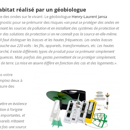
abitat réalisé par un géobiologue
nce des ondes sur le vivant. Le géobiologue
Henry-Laurent Jansa
iagnostic pour se prémunir des risques
«on peut se protéger des ondes en
gnant les sources de pollution et en installant des systèmes de protection et
ter des solutions de protection si on ne connaît pas la source en elle-même.
 Il faut distinguer les basses et les hautes fréquences. Les ondes basses
uche aux 220 volts : les fils, appareils, transformateurs, etc. Les hautes
arché, il existe différents types de produit pour se prémunir simplement
quences. Mais parfois des gestes permettent de se protéger simplement,
de terre. La mise en œuvre diffère en fonction des cas et des logements.»
.
s votre
omptez deux à
esure des
ettre en évidence
ion à l’origine
importantes, et
areils n’étaient
la fois une source