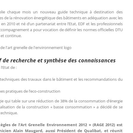
blie chaque mois un nouveau guide technique à destination des
es de la rénovation énergétique des bâtiments en adéquation avec les
 2010 et né d’un partenariat entre l’Etat, EDF et les professionnels
ccompagnement a pour vocation de définir les normes officielles DTU
e et continue.
if de recherche et synthèse des connaissances
’Etat de :
techniques des travaux dans le bâtiment et les recommandations du
es pratiques de l’eco-construction
ogie qui table sur une réduction de 38% de la consommation d’énergie
ralisation de la construction « basse consommation » a décidé de se
technique.
Règles de l’Art Grenelle Environnement 2012 » (RAGE 2012) est
nicien Alain Maugard, aussi Président de Qualibat, et réunit