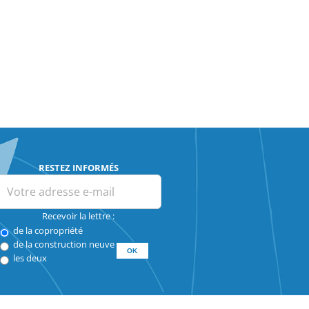
RESTEZ INFORMÉS
Recevoir la lettre :
de la copropriété
de la construction neuve
les deux