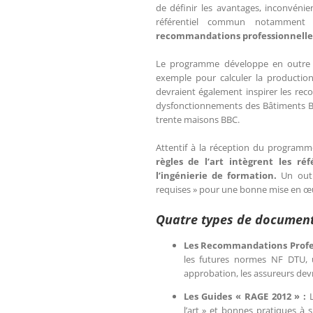
de définir les avantages, inconvéni
référentiel commun notamment 
recommandations professionnelles 
Le programme développe en outre d
exemple pour calculer la production
devraient également inspirer les re
dysfonctionnements des Bâtiments B
trente maisons BBC.
Attentif à la réception du programm
règles de l’art intègrent les ré
l’ingénierie de formation.
Un outi
requises » pour une bonne mise en œu
Quatre types de document
Les Recommandations Profes
les futures normes NF DTU, u
approbation, les assureurs dev
Les Guides « RAGE 2012 » :
l’art » et bonnes pratiques à 