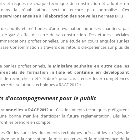
ents et risques de chaque technique de construction et adopter un
dans la réhabilitation, secteur encore peu normalisé.
Ces
serviront ensuite à l’élaboration des nouvelles normes DTU.
es outils et méthodes d’auto-évaluation pour ses chantiers, par
 de gaz à effet de serre de sa construction. Des études spéciales
commandations professionnelles. Une étude en cours enquête sur les
asse Consommation à travers des retours d’expériences sur plus de
e par les professionnels,
le Ministère souhaite en outre que les
férentiels de formation initiale et continue en développant
l de recherche a été élaboré pour caractériser les « compétences
vre des solutions techniques « RAGE 2012 ».
s d’accompagnement pour le public
sionnelles « RAGE 2012 » :
Ces documents techniques préfigurent
ne bonne manière d’anticiper la future réglementation. Dès leur
ront les prendre en compte.
Les Guides sont des documents techniques précisant les « règles de
suivre pour la conception, la mise en œuvre et la maintenance de la