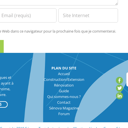
te Web dans ce navigateur pour la prochaine fois que je commenterai.
PLAN DU SITE
Accueil
ques et
Construction/Extension
 ayant à
Rénovation
onome,
Guide
vre.
Qui sommes-nous ?
Contact
Sénova Magazine
Forum