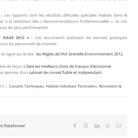
 :
Les rapports sont les résultats d’études spéciales réalisés dans le
 à la rédaction des « Recommandations Professionnelles ». Ils ont
iques les plus performantes.
 « RAGE 2012 » :
Ces documents précisent les bonnes pratiques
pour les personnels de chantier.
 ligne sur le site :
les Règles de l’Art Grenelle Environnement 2012
.
lisé de façon à
faire les meilleurs choix de travaux d’économie
aux services d’un
cabinet de conseil fiable et indépendant
.
013
|
Conseils Techniques
,
Habitat individuel
,
Particuliers
,
Rénovation &
tre Plateforme!
Facebook
X
LinkedIn
WhatsApp
Email